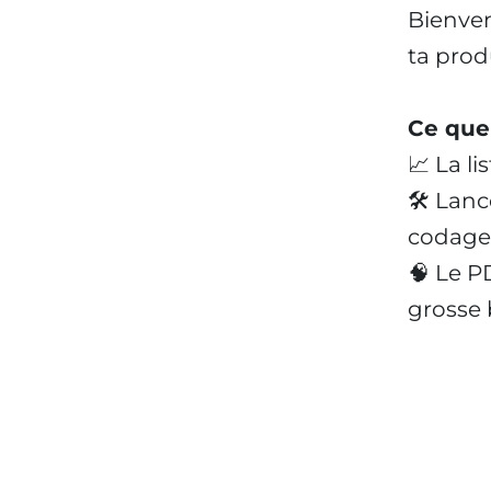
Bienven
ta produ
Ce que
📈 La l
🛠 Lanc
codage
🧠 Le PD
grosse b