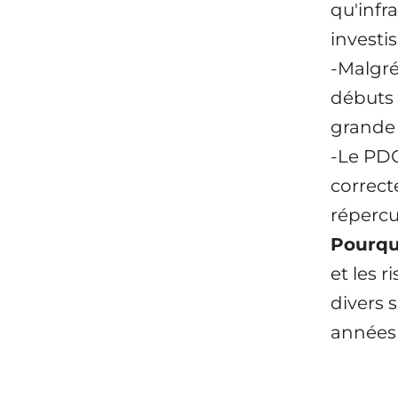
qu'infr
investi
-Malgré 
débuts 
grande 
-Le PDG
correct
répercu
Pourquo
et les 
divers 
années 