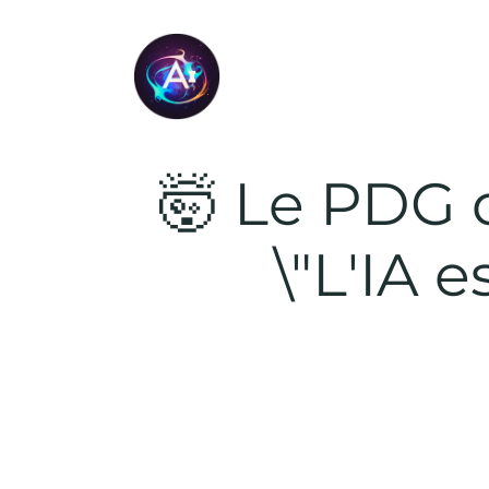
🤯 Le PDG d
\"L'IA 