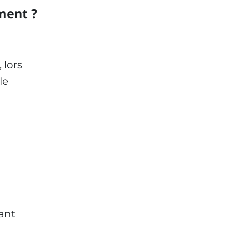
ment ?
 lors
le
tant