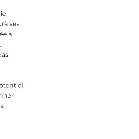
ie
u'à ses
ée à
.
pas
otentiel
onner
es