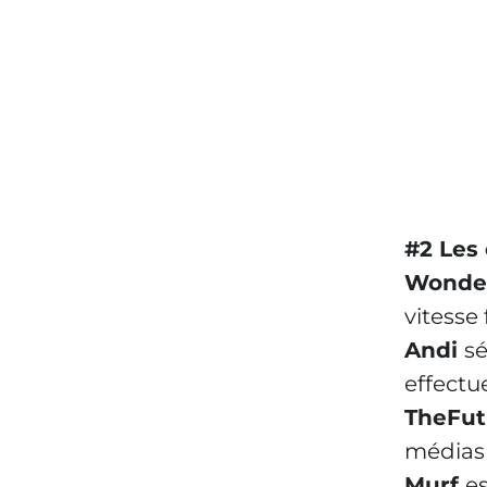
#2 Les
Wonder
vitesse
Andi
sé
effectu
TheFut
médias 
Murf
es