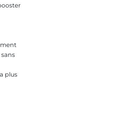
booster
moment
 sans
la plus