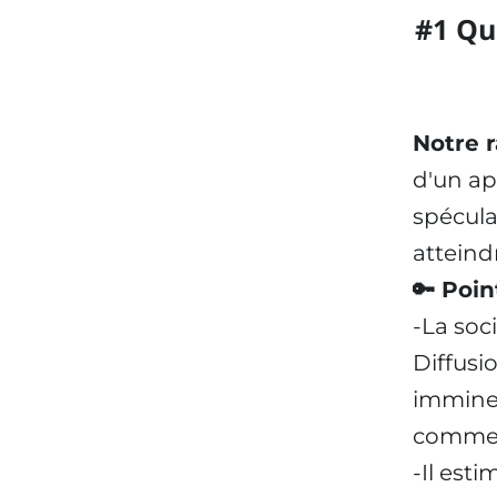
#1 Qu
Notre r
d'un ap
spécula
atteindr
🔑 Poin
-La soci
Diffusio
imminen
comme
-Il est