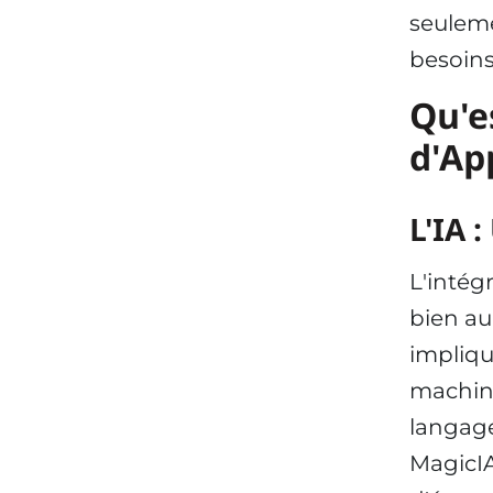
seuleme
besoin
Qu'e
d'Ap
L'IA 
L'intég
bien au
impliqu
machine
langage
MagicIA