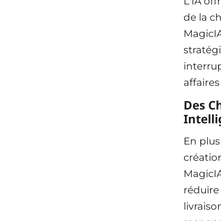
L'IA of
de la c
MagicIA
stratég
interru
affaires
Des C
Intell
En plus 
créatio
MagicIA
réduire
livrais