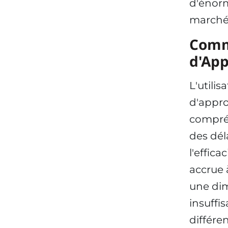
d'énorm
marché,
Comm
d'Ap
L'utilis
d'appr
compré
des déla
l'effica
accrue 
une dim
insuffi
différe