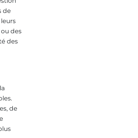
estion
s de
 leurs
 ou des
té des
la
les.
es, de
de
plus