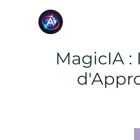
MagicIA : 
d'Appr