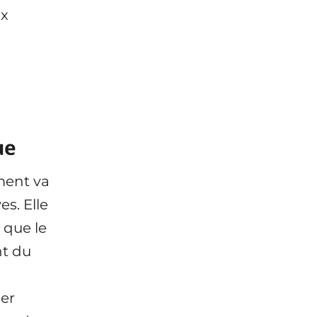
ux
ue
ment va
es. Elle
 que le
nt du
ser