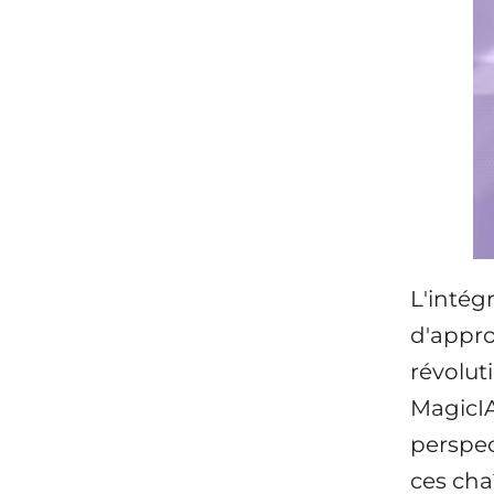
L'intégr
d'appro
révolut
MagicIA
perspec
ces cha