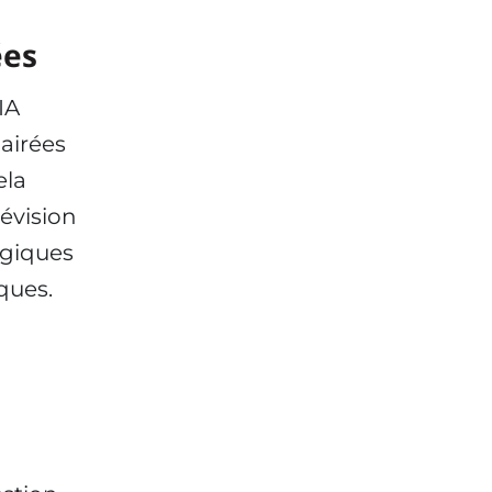
ées
IA
airées
ela
révision
égiques
ques.