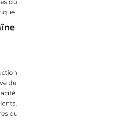
ces du
tique.
aîne
ction
ive de
pacité
ients,
res ou