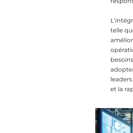
respons
L'intég
telle q
améliore
opérati
besoins
adopten
leaders
et la ra