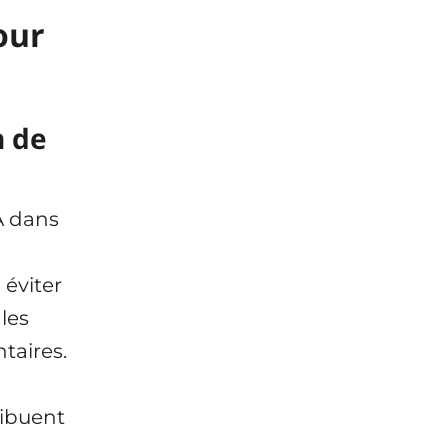
our
n de
A dans
 éviter
 les
taires.
ibuent