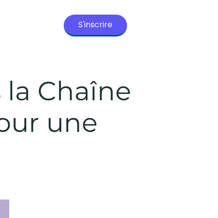
S'inscrire
s la Chaîne
our une
e