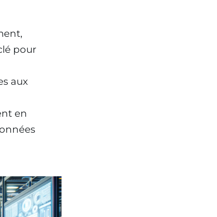
ment,
clé pour
es aux
ent en
données