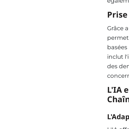
égaleme
Prise
Grâce a
permet 
basées 
inclut 
des dem
concern
L'IA 
Chaî
L'Adap