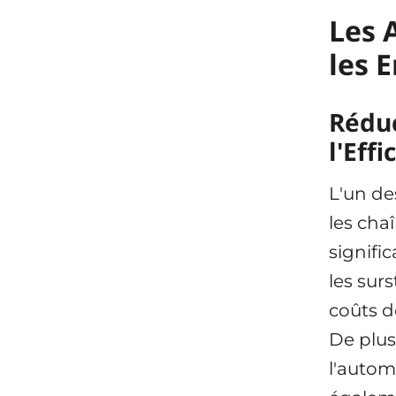
Les 
les 
Réduc
l'Effi
L'un de
les cha
signific
les surs
coûts d
De plus,
l'auto